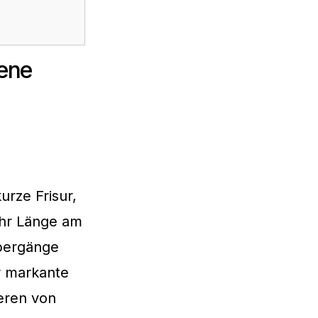
dene
urze Frisur,
mehr Länge am
Übergänge
r markante
ieren von