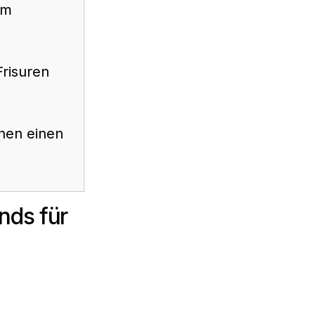
um
Frisuren
hen einen
nds für