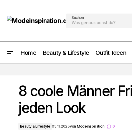
Suchen
Home
Beauty & Lifestyle
Outfit-Ideen
8 Kurzhaarfrisuren Männer Trends für
jeden Style
8 coole Männer Fri
jeden Look
Beauty & Lifestyle
05.11.2025
von
Modeinspiration
0