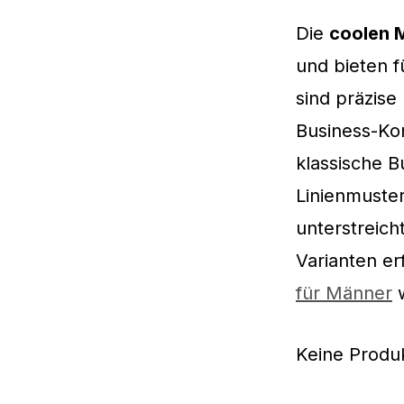
Die
coolen M
und bieten 
sind präzise
Business-Kon
klassische B
Linienmuste
unterstreich
Varianten er
für Männer
w
Keine Produ