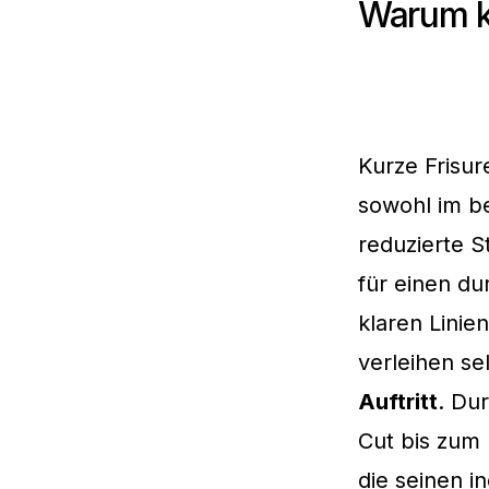
Warum ku
Kurze Frisu
sowohl im be
reduzierte S
für einen d
klaren Lini
verleihen se
Auftritt
. Dur
Cut bis zum
die seinen in