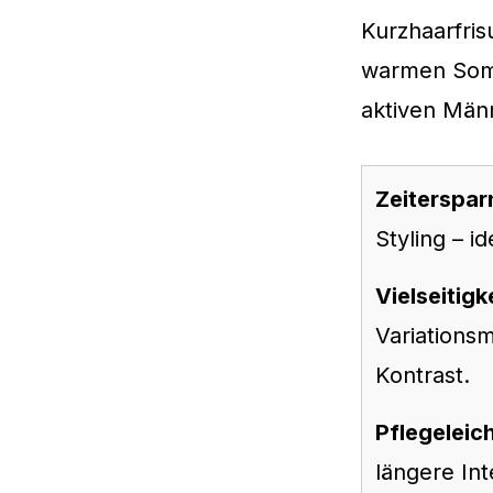
Kurzhaarfris
warmen Somm
aktiven Mä
Zeiterspar
Styling – id
Vielseitigk
Variations
Kontrast.
Pflegeleich
längere In