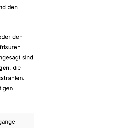
und den
 oder den
frisuren
ngesagt sind
ngen
, die
strahlen.
tigen
rgänge