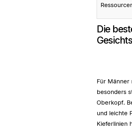
Ressource
Die best
Gesicht
Für Männer m
besonders st
Oberkopf. B
und leichte
Kieferlinien