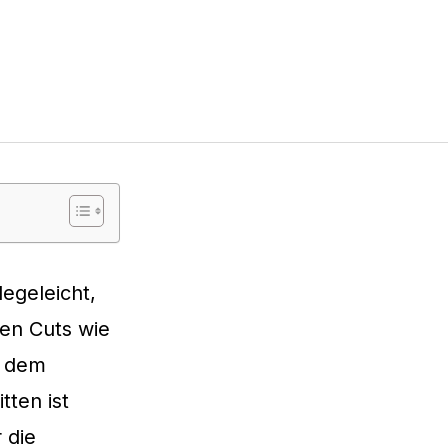
legeleicht,
hen Cuts wie
e dem
tten ist
r die