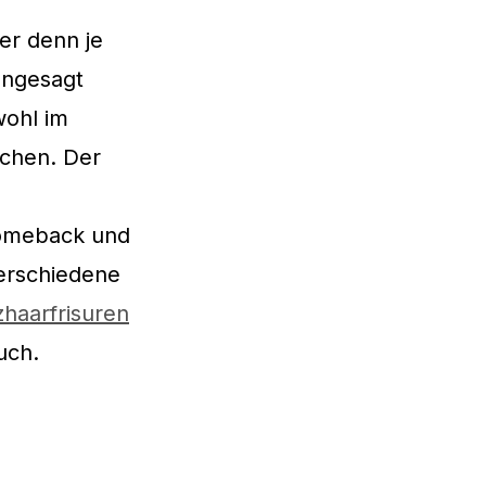
ger denn je
angesagt
wohl im
achen. Der
Comeback und
verschiedene
zhaarfrisuren
uch.