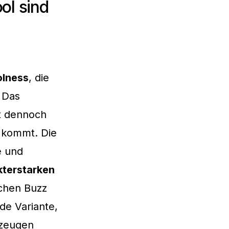
ol sind
lness
, die
 Das
gt dennoch
 kommt. Die
e und
kterstarken
schen Buzz
de Variante,
erzeugen