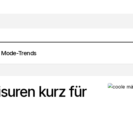
Mode-Trends
8 coole Männer Frisuren kurz für jeden Look
Beauty & Lifestyle
suren kurz für