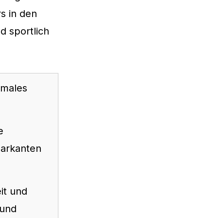
s in den
 sportlich
imales
e
markanten
it und
 und