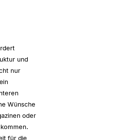
rdert
ruktur und
cht nur
ein
chteren
eine Wünsche
gazinen oder
bekommen.
t für die