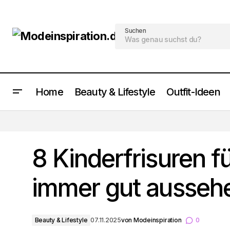
Suchen
Home
Beauty & Lifestyle
Outfit-Ideen
8 Kurzhaarfrisuren für Damen ab 60
Jahre
8 Kinderfrisuren f
immer gut ausseh
Beauty & Lifestyle
07.11.2025
von
Modeinspiration
0