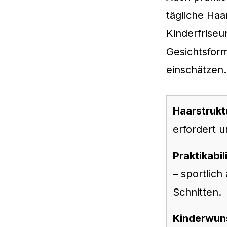
tägliche Haa
Kinderfriseu
Gesichtsfor
einschätzen.
Haarstrukt
erfordert u
Praktikabil
– sportlich
Schnitten.
Kinderwuns