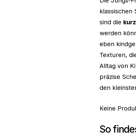
Die Jungs-F
klassischen
sind die
kurz
werden könn
eben kindger
Texturen, d
Alltag von K
präzise Sche
den kleinst
Keine Produ
So finde