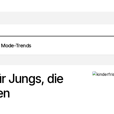
Mode-Trends
8 Kinderfrisuren für Jungs, die immer gut ausseh
Beauty & Lifestyle
ür Jungs, die
en