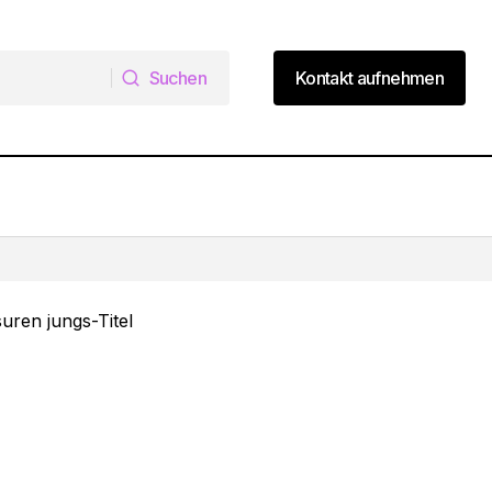
Suchen
Kontakt aufnehmen
Suchen
Kontakt aufnehmen
8 Kurzhaarfrisuren mit Brille ab 60, die
en
jünger machen