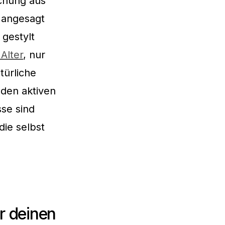
chung aus
 angesagt
g gestylt
Alter
, nur
türliche
den aktiven
sse sind
die selbst
ür deinen