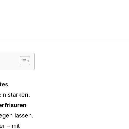
gtes
in stärken.
erfrisuren
egen lassen.
r – mit