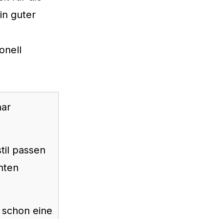
in guter
e
onell
aar
til passen
chten
 schon eine