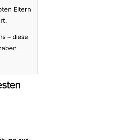
bten Eltern
rt.
ns – diese
 haben
esten