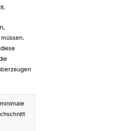
lt.
n,
n müssen.
 diese
die
 überzeugen
 minimale
chschnitt