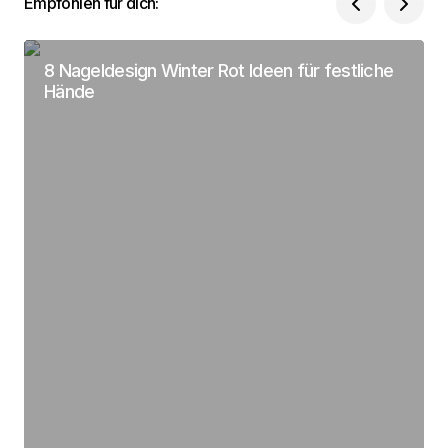
Empfohlen für dich:
Dein Name
*
8 Nageldesign Winter Rot Ideen für festliche
Hände
Deine Email Adresse
*
Name, E-Mail-Adresse und Website in diesem
Browser für meinen nächsten Kommentar
speichern.
Submit Comment